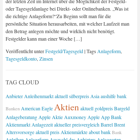
der letzten Zeit im Internet über die Möglichkeit der Festgeld-
oder Tagesgeldanlage bei Direkt- oder Onlinebanken. „Was ist
die richtige Anlageform?“Zu Beginn sollt man für die
persönliche Situation herausarbeiten, mit welcher Laufzeit man
den Betrag anlegen möchte und wirklich nicht benötigt.
Festgelder kann man einer Woche […]
Veröffentlicht unter
Festgeld/Tagesgeld
| Tags
Anlageform
,
Tagesgeldkonto
,
Zinsen
TAG CLOUD
Anbieter
Anleihenmarkt
aktuell silberpreis
Asia
aushilfe bank
Aktien
American Eagle
aktuell goldpreis
Bargeld
Banken
Anlageberatung
Apple Aktie
Auxmoney
Apple
App Bank
Aktienmarkt
Anlagezeit
aktueller preisvergleich
Barrel Brent
Altersvorsorge
aktuell preis
Aktienmärkte
about bank
Bank
Anleihen
Anlageform
Auswahl des Anbieters
Anlagearten