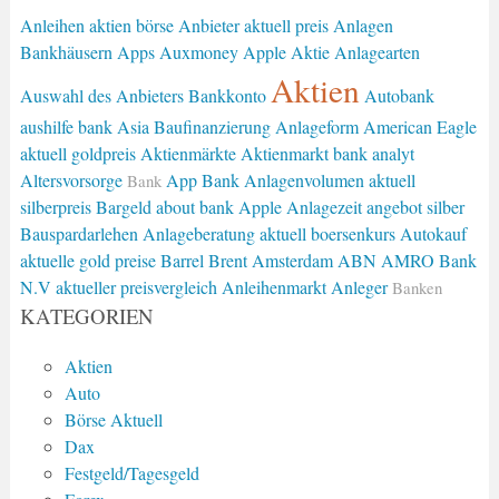
Anleihen
aktien börse
Anbieter
aktuell preis
Anlagen
Bankhäusern
Apps
Auxmoney
Apple Aktie
Anlagearten
Aktien
Auswahl des Anbieters
Bankkonto
Autobank
aushilfe bank
Asia
Baufinanzierung
Anlageform
American Eagle
aktuell goldpreis
Aktienmärkte
Aktienmarkt
bank analyt
Altersvorsorge
App Bank
Anlagenvolumen
aktuell
Bank
silberpreis
Bargeld
about bank
Apple
Anlagezeit
angebot silber
Bauspardarlehen
Anlageberatung
aktuell boersenkurs
Autokauf
aktuelle gold preise
Barrel Brent
Amsterdam
ABN AMRO Bank
N.V
aktueller preisvergleich
Anleihenmarkt
Anleger
Banken
KATEGORIEN
Aktien
Auto
Börse Aktuell
Dax
Festgeld/Tagesgeld