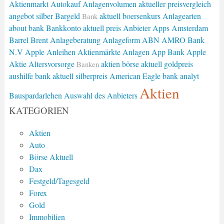
Aktienmarkt
Autokauf
Anlagenvolumen
aktueller preisvergleich
angebot silber
Bargeld
aktuell boersenkurs
Anlagearten
Bank
about bank
Bankkonto
aktuell preis
Anbieter
Apps
Amsterdam
Barrel Brent
Anlageberatung
Anlageform
ABN AMRO Bank
N.V
Apple
Anleihen
Aktienmärkte
Anlagen
App Bank
Apple
Aktie
Altersvorsorge
aktien börse
aktuell goldpreis
Banken
aushilfe bank
aktuell silberpreis
American Eagle
bank analyt
Aktien
Bauspardarlehen
Auswahl des Anbieters
KATEGORIEN
Aktien
Auto
Börse Aktuell
Dax
Festgeld/Tagesgeld
Forex
Gold
Immobilien