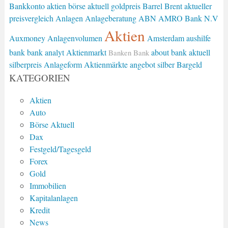
Bankkonto
aktien börse
aktuell goldpreis
Barrel Brent
aktueller
preisvergleich
Anlagen
Anlageberatung
ABN AMRO Bank N.V
Aktien
Auxmoney
Anlagenvolumen
Amsterdam
aushilfe
bank
bank analyt
Aktienmarkt
about bank
aktuell
Banken
Bank
silberpreis
Anlageform
Aktienmärkte
angebot silber
Bargeld
KATEGORIEN
Aktien
Auto
Börse Aktuell
Dax
Festgeld/Tagesgeld
Forex
Gold
Immobilien
Kapitalanlagen
Kredit
News