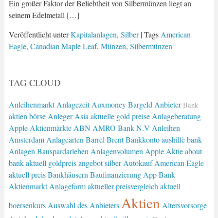
Ein großer Faktor der Beliebtheit von Silbermünzen liegt an
seinem Edelmetall […]
Veröffentlicht unter
Kapitalanlagen
,
Silber
| Tags
American
Eagle
,
Canadian Maple Leaf
,
Münzen
,
Silbermünzen
TAG CLOUD
Anleihenmarkt
Anlagezeit
Auxmoney
Bargeld
Anbieter
Bank
aktien börse
Anleger
Asia
aktuelle gold preise
Anlageberatung
Apple
Aktienmärkte
ABN AMRO Bank N.V
Anleihen
Amsterdam
Anlagearten
Barrel Brent
Bankkonto
aushilfe bank
Anlagen
Bauspardarlehen
Anlagenvolumen
Apple Aktie
about
bank
aktuell goldpreis
angebot silber
Autokauf
American Eagle
aktuell preis
Bankhäusern
Baufinanzierung
App Bank
Aktienmarkt
Anlageform
aktueller preisvergleich
aktuell
Aktien
boersenkurs
Auswahl des Anbieters
Altersvorsorge