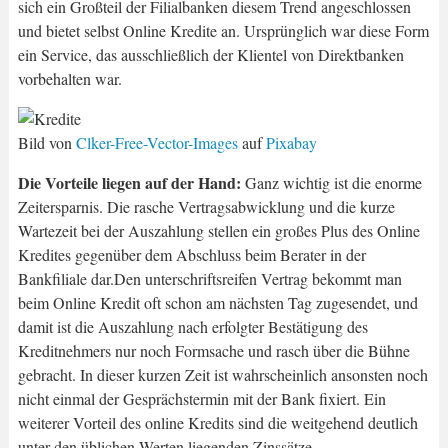
sich ein Großteil der Filialbanken diesem Trend angeschlossen
und bietet selbst Online Kredite an. Ursprünglich war diese Form
ein Service, das ausschließlich der Klientel von Direktbanken
vorbehalten war.
Bild von
Clker-Free-Vector-Images
auf
Pixabay
Die Vorteile liegen auf der Hand:
Ganz wichtig ist die enorme
Zeitersparnis. Die rasche Vertragsabwicklung und die kurze
Wartezeit bei der Auszahlung stellen ein großes Plus des Online
Kredites gegenüber dem Abschluss beim Berater in der
Bankfiliale dar.Den unterschriftsreifen Vertrag bekommt man
beim Online Kredit oft schon am nächsten Tag zugesendet, und
damit ist die Auszahlung nach erfolgter Bestätigung des
Kreditnehmers nur noch Formsache und rasch über die Bühne
gebracht. In dieser kurzen Zeit ist wahrscheinlich ansonsten noch
nicht einmal der Gesprächstermin mit der Bank fixiert. Ein
weiterer Vorteil des online Kredits sind die weitgehend deutlich
unter den üblichen Werten liegenden Zinssätze.