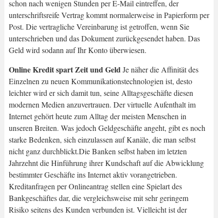
schon nach wenigen Stunden per E-Mail eintreffen, der
unterschriftsreife Vertrag kommt normalerweise in Papierform per
Post. Die vertragliche Vereinbarung ist getroffen, wenn Sie
unterschrieben und das Dokument zurückgesendet haben. Das
Geld wird sodann auf Ihr Konto überwiesen.
Online Kredit spart Zeit und Geld
Je näher die Affinität des
Einzelnen zu neuen Kommunikationstechnologien ist, desto
leichter wird er sich damit tun, seine Alltagsgeschäfte diesen
modernen Medien anzuvertrauen. Der virtuelle Aufenthalt im
Internet gehört heute zum Alltag der meisten Menschen in
unseren Breiten. Was jedoch Geldgeschäfte angeht, gibt es noch
starke Bedenken, sich einzulassen auf Kanäle, die man selbst
nicht ganz durchblickt.Die Banken selbst haben im letzten
Jahrzehnt die Hinführung ihrer Kundschaft auf die Abwicklung
bestimmter Geschäfte ins Internet aktiv vorangetrieben.
Kreditanfragen per Onlineantrag stellen eine Spielart des
Bankgeschäftes dar, die vergleichsweise mit sehr geringem
Risiko seitens des Kunden verbunden ist. Vielleicht ist der