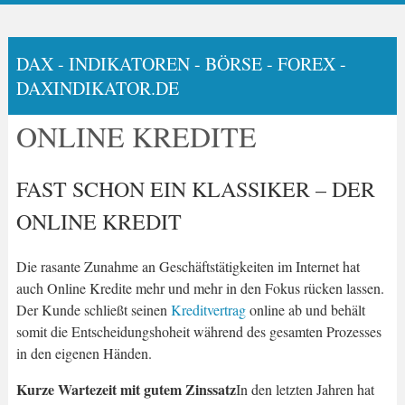
DAX - INDIKATOREN - BÖRSE - FOREX -
DAXINDIKATOR.DE
ONLINE KREDITE
FAST SCHON EIN KLASSIKER – DER
ONLINE KREDIT
Die rasante Zunahme an Geschäftstätigkeiten im Internet hat
auch Online Kredite mehr und mehr in den Fokus rücken lassen.
Der Kunde schließt seinen
Kreditvertrag
online ab und behält
somit die Entscheidungshoheit während des gesamten Prozesses
in den eigenen Händen.
Kurze Wartezeit mit gutem Zinssatz
In den letzten Jahren hat