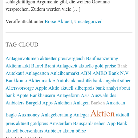
schlagkräftigen Argumente gibt, die weitere Gewinne
versprechen. Zudem werden viele […]
Veröffentlicht unter
Börse Aktuell
,
Uncategorized
TAG CLOUD
Anlagenvolumen
aktueller preisvergleich
Baufinanzierung
Aktienmarkt
Barrel Brent
Anlagezeit
aktuelle gold preise
Bank
Autokauf
Anlagearten
Anleihenmarkt
ABN AMRO Bank N.V
Bankkonto
Aktienmärkte
Autobank
aushilfe bank
angebot silber
Altersvorsorge
Apple Aktie
aktuell silberpreis
bank analyt
about
bank
Apple
Bankhäusern
Anlageform
Asia
Auswahl des
Anbieters
Bargeld
Apps
Anleihen
Anlagen
American
Banken
Aktien
Eagle
Auxmoney
Anlageberatung
Anleger
aktuell
preis
aktuell goldpreis
Amsterdam
Bauspardarlehen
App Bank
aktuell boersenkurs
Anbieter
aktien börse