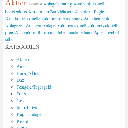
Aktien
Anlageberatung
Autobank
aktuell
Banken
boersenkurs
Amsterdam
Bankhäusern
American Eagle
Bankkonto
aktuelle gold preise
Auxmoney
Anleihenmarkt
Anlagezeit
Anlagen
Anlagenvolumen
aktuell goldpreis
aktuell
preis
Anlageform
Bauspardarlehen
aushilfe bank
Apps
angebot
silber
KATEGORIEN
Aktien
Auto
Börse Aktuell
Dax
Festgeld/Tagesgeld
Forex
Gold
Immobilien
Kapitalanlagen
Kredit
News