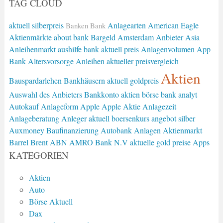
TAG CLOUD
aktuell silberpreis
Anlagearten
American Eagle
Banken
Bank
Aktienmärkte
about bank
Bargeld
Amsterdam
Anbieter
Asia
Anleihenmarkt
aushilfe bank
aktuell preis
Anlagenvolumen
App
Bank
Altersvorsorge
Anleihen
aktueller preisvergleich
Aktien
Bauspardarlehen
Bankhäusern
aktuell goldpreis
Auswahl des Anbieters
Bankkonto
aktien börse
bank analyt
Autokauf
Anlageform
Apple
Apple Aktie
Anlagezeit
Anlageberatung
Anleger
aktuell boersenkurs
angebot silber
Auxmoney
Baufinanzierung
Autobank
Anlagen
Aktienmarkt
Barrel Brent
ABN AMRO Bank N.V
aktuelle gold preise
Apps
KATEGORIEN
Aktien
Auto
Börse Aktuell
Dax