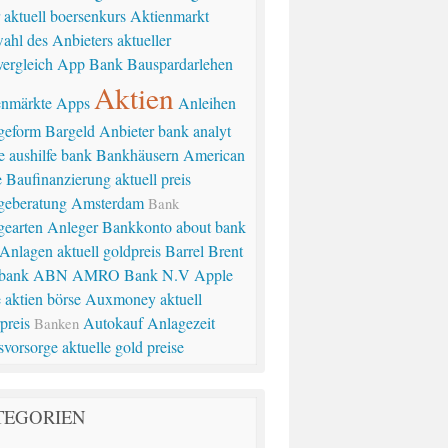
r
aktuell boersenkurs
Aktienmarkt
ahl des Anbieters
aktueller
vergleich
App Bank
Bauspardarlehen
Aktien
enmärkte
Apps
Anleihen
geform
Bargeld
Anbieter
bank analyt
e
aushilfe bank
Bankhäusern
American
e
Baufinanzierung
aktuell preis
geberatung
Amsterdam
Bank
gearten
Anleger
Bankkonto
about bank
Anlagen
aktuell goldpreis
Barrel Brent
bank
ABN AMRO Bank N.V
Apple
e
aktien börse
Auxmoney
aktuell
rpreis
Autokauf
Anlagezeit
Banken
svorsorge
aktuelle gold preise
TEGORIEN