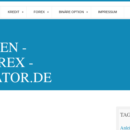
KREDIT
FOREX
BINÄRE OPTION
IMPRESSUM
EN -
REX -
ATOR.DE
TA
Anle