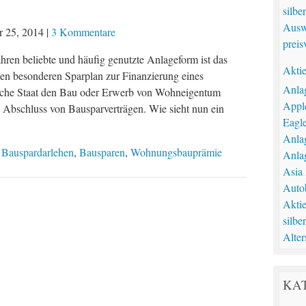
silbe
Ausw
r 25, 2014
|
3 Kommentare
preis
ahren beliebte und häufig genutzte Anlageform ist das
Akti
nen besonderen Sparplan zur Finanzierung eines
Anla
tsche Staat den Bau oder Erwerb von Wohneigentum
Appl
n Abschluss von Bausparverträgen. Wie sieht nun ein
Eagl
Anla
s
Bauspardarlehen
,
Bausparen
,
Wohnungsbauprämie
Anla
Asia
Auto
Akti
silbe
Alter
KA