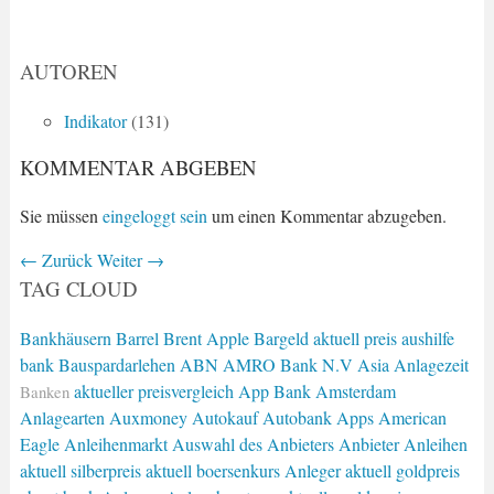
AUTOREN
Indikator
(131)
KOMMENTAR ABGEBEN
Sie müssen
eingeloggt sein
um einen Kommentar abzugeben.
←
Zurück
Weiter
→
TAG CLOUD
Bankhäusern
Barrel Brent
Apple
Bargeld
aktuell preis
aushilfe
bank
Bauspardarlehen
ABN AMRO Bank N.V
Asia
Anlagezeit
aktueller preisvergleich
App Bank
Amsterdam
Banken
Anlagearten
Auxmoney
Autokauf
Autobank
Apps
American
Eagle
Anleihenmarkt
Auswahl des Anbieters
Anbieter
Anleihen
aktuell silberpreis
aktuell boersenkurs
Anleger
aktuell goldpreis