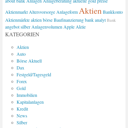
about bank
Anlagen
Anlageberatung
aktuelle gold preise
Aktien
Aktienmarkt
Altersvorsorge
Anlageform
Bankkonto
Aktienmärkte
aktien börse
Baufinanzierung
bank analyt
Bank
angebot silber
Anlagenvolumen
Apple Aktie
KATEGORIEN
Aktien
Auto
Börse Aktuell
Dax
Festgeld/Tagesgeld
Forex
Gold
Immobilien
Kapitalanlagen
Kredit
News
Silber