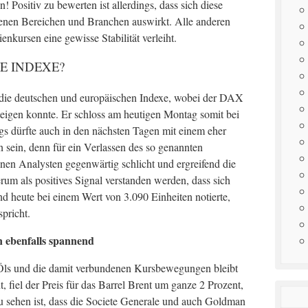
ren! Positiv zu bewerten ist allerdings, dass sich diese
fenen Bereichen und Branchen auswirkt. Alle anderen
nkursen eine gewisse Stabilität verleiht.
E INDEXE?
h die deutschen und europäischen Indexe, wobei der DAX
teigen konnte. Er schloss am heutigen Montag somit bei
gs dürfte auch in den nächsten Tagen mit einem eher
n sein, denn für ein Verlassen des so genannten
nen Analysten gegenwärtig schlicht und ergreifend die
rum als positives Signal verstanden werden, dass sich
d heute bei einem Wert von 3.090 Einheiten notierte,
pricht.
n ebenfalls spannend
s Öls und die damit verbundenen Kursbewegungen bleibt
, fiel der Preis für das Barrel Brent um ganze 2 Prozent,
zu sehen ist, dass die Societe Generale und auch Goldman