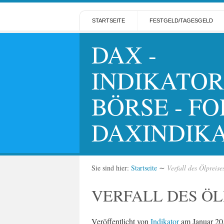
STARTSEITE
FESTGELD/TAGESGELD
DAX -
INDIKATOR
BÖRSE - FO
DAXINDIK
Sie sind hier:
Startseite
∼
Verfall des Ölpreise
VERFALL DES ÖL
Veröffentlicht von
Indikator
am
Januar 20