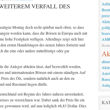
Anbi
 WEITEREM VERFALL DES
Bren
preis
Akti
eutigen Montag doch recht spürbar nach oben, so dass
goldp
angen werden kann, dass die Börsen in Europa auch mit
boer
ne hohe Festigkeit verfügen. Allerdings zeigt sich hier
AMR
 den ersten Handelstagen des neuen Jahres fortsetzt und
Bank
 die eine oder andere mittelfristige oder gar
Ak
aktue
ür die Anleger ableiten lässt, darf bezweifelt werden,
Akti
en und internationalen Börsen mit einem ständigen Auf
Auto
Preis des Öls, sondern natürlich auch an den zu
Baus
nd und Russland liegen dürfte.
Anla
Deutschland seit Beginn des Jahres nahezu unverändert,
eises zu verzeichnen war. Dabei sank der Preis für ein
KA
dsee gewonnen wird, auf nun lediglich 48,83 Dollar. Dies