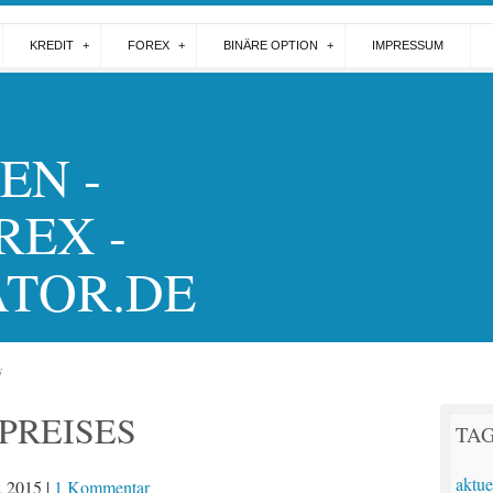
KREDIT
FOREX
BINÄRE OPTION
IMPRESSUM
EN -
REX -
ATOR.DE
s
PREISES
TA
aktue
, 2015
|
1 Kommentar