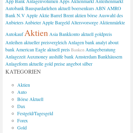
App Bank
Anlagenvolumen
Apps
Aktienmarkt
Anleihenmarkt
Autobank
Bauspardarlehen
aktuell boersenkurs
ABN AMRO
Bank N.V
Apple Aktie
Barrel Brent
aktien börse
Auswahl des
Anbieters
Anbieter
Apple
Bargeld
Altersvorsorge
Aktienmärkte
Aktien
Autokauf
Asia
Bankkonto
aktuell goldpreis
Anleihen
aktueller preisvergleich
Anlagen
bank analyt
about
bank
American Eagle
aktuell preis
Anlageberatung
Banken
Anlagezeit
Auxmoney
aushilfe bank
Amsterdam
Bankhäusern
Anlageform
aktuelle gold preise
angebot silber
KATEGORIEN
Aktien
Auto
Börse Aktuell
Dax
Festgeld/Tagesgeld
Forex
Gold