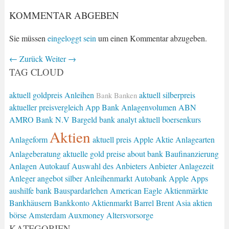
KOMMENTAR ABGEBEN
Sie müssen
eingeloggt sein
um einen Kommentar abzugeben.
←
Zurück
Weiter
→
TAG CLOUD
aktuell goldpreis
Anleihen
aktuell silberpreis
Bank
Banken
aktueller preisvergleich
App Bank
Anlagenvolumen
ABN
AMRO Bank N.V
Bargeld
bank analyt
aktuell boersenkurs
Aktien
Anlageform
aktuell preis
Apple Aktie
Anlagearten
Anlageberatung
aktuelle gold preise
about bank
Baufinanzierung
Anlagen
Autokauf
Auswahl des Anbieters
Anbieter
Anlagezeit
Anleger
angebot silber
Anleihenmarkt
Autobank
Apple
Apps
aushilfe bank
Bauspardarlehen
American Eagle
Aktienmärkte
Bankhäusern
Bankkonto
Aktienmarkt
Barrel Brent
Asia
aktien
börse
Amsterdam
Auxmoney
Altersvorsorge
KATEGORIEN