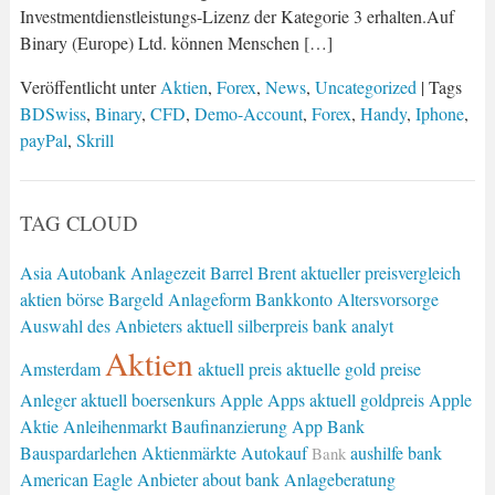
Investmentdienstleistungs-Lizenz der Kategorie 3 erhalten.Auf
Binary (Europe) Ltd. können Menschen […]
Veröffentlicht unter
Aktien
,
Forex
,
News
,
Uncategorized
| Tags
BDSwiss
,
Binary
,
CFD
,
Demo-Account
,
Forex
,
Handy
,
Iphone
,
payPal
,
Skrill
TAG CLOUD
Asia
Autobank
Anlagezeit
Barrel Brent
aktueller preisvergleich
aktien börse
Bargeld
Anlageform
Bankkonto
Altersvorsorge
Auswahl des Anbieters
aktuell silberpreis
bank analyt
Aktien
Amsterdam
aktuell preis
aktuelle gold preise
Anleger
aktuell boersenkurs
Apple
Apps
aktuell goldpreis
Apple
Aktie
Anleihenmarkt
Baufinanzierung
App Bank
Bauspardarlehen
Aktienmärkte
Autokauf
aushilfe bank
Bank
American Eagle
Anbieter
about bank
Anlageberatung