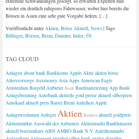
extremste Schwankungen gesorgt, so erwarten Experten nun
wieder ein deutlich ruhigeres Fahrwasser, wobei hier bereits die
Börsen in Asien eine sehr gute Vorgabe liefern. […]
Veröffentlicht unter
Aktien
,
Börse Aktuell
,
News
| Tags
Bilfinger
,
Börsen
,
Brent
,
Daimler
,
Index
,
Öl
TAG CLOUD
Anlagen
about bank
Bankkonto
Apple Aktie
aktien börse
Altersvorsorge
Auxmoney
Asia
Apps
American Eagle
Amsterdam
Bargeld
Anbieter
Baufinanzierung
App Bank
Bank
Anlageberatung
Autobank
aktuelle gold preise
aktuell silberpreis
Autokauf
aktuell preis
Barrel Brent
Anleihen
Apple
Aktien
Anlagenvolumen
Anleger
aktuell goldpreis
Banken
Aktienmärkte
Auswahl des Anbieters
Aktienmarkt
Bankhäusern
aktuell boersenkurs
ABN AMRO Bank N.V
Anleihenmarkt
Anlageform
Anlagezeit
angebot silber
bank analyt
aktueller