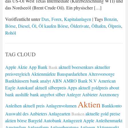
das US-Öl West Texas Intermediate (Kurzbezeichnung WTI) und
das Nordseeöl (Brent Crude Oil). Ein physischer […]
Veröffentlicht unter
Dax
,
Forex
,
Kapitalanlagen
| Tags
Benzin
,
Börse
,
Diesel
,
Öl
,
Öl kaufen Börse
,
Ölderivate
,
Ölhafen
,
Ölpreis
,
Rohöl
TAG CLOUD
Apple Aktie
App Bank
aktuell boersenkurs
aktueller
Bank
preisvergleich
Aktienmärkte
Bauspardarlehen
Altersvorsorge
Bankhäusern
bank analyt
ABN AMRO Bank N.V
American
Eagle
Autokauf
aktuell silberpreis
Apps
aktuell goldpreis
about
bank
aushilfe bank
angebot silber
Anleger
Anbieter
Auxmoney
Aktien
Anleihen
aktuell preis
Anlagenvolumen
Bankkonto
Auswahl des Anbieters
Anlagearten
aktuelle gold preise
Banken
aktien börse
Bargeld
Autobank
Anlagezeit
Apple
Anleihenmarkt
Amsterdam
Anlageform
Anlageberatung
Anlagen
Aktienmarkt