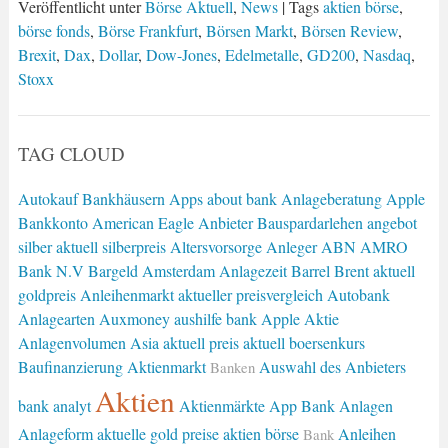
Veröffentlicht unter
Börse Aktuell
,
News
| Tags
aktien börse
,
börse fonds
,
Börse Frankfurt
,
Börsen Markt
,
Börsen Review
,
Brexit
,
Dax
,
Dollar
,
Dow-Jones
,
Edelmetalle
,
GD200
,
Nasdaq
,
Stoxx
TAG CLOUD
Autokauf
Bankhäusern
Apps
about bank
Anlageberatung
Apple
Bankkonto
American Eagle
Anbieter
Bauspardarlehen
angebot
silber
aktuell silberpreis
Altersvorsorge
Anleger
ABN AMRO
Bank N.V
Bargeld
Amsterdam
Anlagezeit
Barrel Brent
aktuell
goldpreis
Anleihenmarkt
aktueller preisvergleich
Autobank
Anlagearten
Auxmoney
aushilfe bank
Apple Aktie
Anlagenvolumen
Asia
aktuell preis
aktuell boersenkurs
Baufinanzierung
Aktienmarkt
Auswahl des Anbieters
Banken
Aktien
bank analyt
Aktienmärkte
App Bank
Anlagen
Anlageform
aktuelle gold preise
aktien börse
Anleihen
Bank