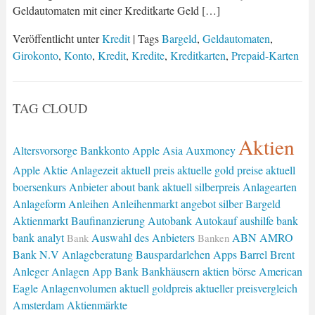
Geldautomaten mit einer Kreditkarte Geld […]
Veröffentlicht unter
Kredit
| Tags
Bargeld
,
Geldautomaten
,
Girokonto
,
Konto
,
Kredit
,
Kredite
,
Kreditkarten
,
Prepaid-Karten
TAG CLOUD
Aktien
Altersvorsorge
Bankkonto
Apple
Asia
Auxmoney
Apple Aktie
Anlagezeit
aktuell preis
aktuelle gold preise
aktuell
boersenkurs
Anbieter
about bank
aktuell silberpreis
Anlagearten
Anlageform
Anleihen
Anleihenmarkt
angebot silber
Bargeld
Aktienmarkt
Baufinanzierung
Autobank
Autokauf
aushilfe bank
bank analyt
Auswahl des Anbieters
ABN AMRO
Bank
Banken
Bank N.V
Anlageberatung
Bauspardarlehen
Apps
Barrel Brent
Anleger
Anlagen
App Bank
Bankhäusern
aktien börse
American
Eagle
Anlagenvolumen
aktuell goldpreis
aktueller preisvergleich
Amsterdam
Aktienmärkte