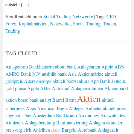
entsteht […]
Veröffentlicht unter
Social-Trading-Netzwerke
| Tags
CFD
,
Forex
,
Kapitalmärkten
,
Netzwerke
,
Social Trading
,
Traden
,
Trading
TAG CLOUD
Anlageform
Bankhäusern
about bank
Anlagearten
Apple
ABN
AMRO Bank N.V
aushilfe bank
Asia
Aktienmärkte
aktuell
goldpreis
Altersvorsorge
aktuell boersenkurs
App Bank
aktuelle
gold preise
Apple Aktie
Autokauf
Anlagenvolumen
Aktienmarkt
Aktien
aktien börse
bank analyt
Barrel Brent
aktuell
silberpreis
Apps
American Eagle
Anleger
Anbieter
aktuell preis
angebot silber
Amsterdam
Bankkonto
Auxmoney
Auswahl des
Anbieters
Anlageberatung
Baufinanzierung
Anlagen
aktueller
preisvergleich
Anleihen
Bargeld
Autobank
Anlagezeit
Bank