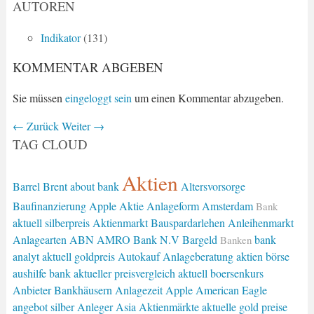
AUTOREN
Indikator
(131)
KOMMENTAR ABGEBEN
Sie müssen
eingeloggt sein
um einen Kommentar abzugeben.
←
Zurück
Weiter
→
TAG CLOUD
Aktien
Barrel Brent
about bank
Altersvorsorge
Baufinanzierung
Apple Aktie
Anlageform
Amsterdam
Bank
aktuell silberpreis
Aktienmarkt
Bauspardarlehen
Anleihenmarkt
Anlagearten
ABN AMRO Bank N.V
Bargeld
bank
Banken
analyt
aktuell goldpreis
Autokauf
Anlageberatung
aktien börse
aushilfe bank
aktueller preisvergleich
aktuell boersenkurs
Anbieter
Bankhäusern
Anlagezeit
Apple
American Eagle
angebot silber
Anleger
Asia
Aktienmärkte
aktuelle gold preise