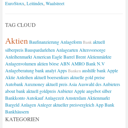
EuroStoxx
,
Leitindex
,
Waalstreet
TAG CLOUD
Aktien
Baufinanzierung
Anlageform
aktuell
Bank
silberpreis
Bauspardarlehen
Anlagearten
Altersvorsorge
Anleihenmarkt
American Eagle
Barrel Brent
Aktienmärkte
Anlagenvolumen
aktien börse
ABN AMRO Bank N.V
Anlageberatung
bank analyt
Apps
aushilfe bank
Apple
Banken
Aktie
Anleihen
aktuell boersenkurs
aktuelle gold preise
Autobank
Auxmoney
aktuell preis
Asia
Auswahl des Anbieters
about bank
aktuell goldpreis
Anbieter
Apple
angebot silber
Bankkonto
Autokauf
Anlagezeit
Amsterdam
Aktienmarkt
Bargeld
Anlagen
Anleger
aktueller preisvergleich
App Bank
Bankhäusern
KATEGORIEN