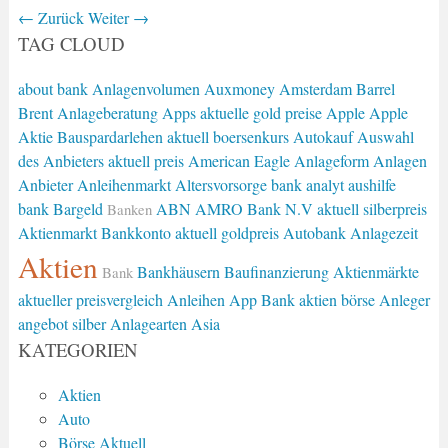
←
Zurück
Weiter
→
TAG CLOUD
about bank
Anlagenvolumen
Auxmoney
Amsterdam
Barrel
Brent
Anlageberatung
Apps
aktuelle gold preise
Apple
Apple
Aktie
Bauspardarlehen
aktuell boersenkurs
Autokauf
Auswahl
des Anbieters
aktuell preis
American Eagle
Anlageform
Anlagen
Anbieter
Anleihenmarkt
Altersvorsorge
bank analyt
aushilfe
bank
Bargeld
ABN AMRO Bank N.V
aktuell silberpreis
Banken
Aktienmarkt
Bankkonto
aktuell goldpreis
Autobank
Anlagezeit
Aktien
Bankhäusern
Baufinanzierung
Aktienmärkte
Bank
aktueller preisvergleich
Anleihen
App Bank
aktien börse
Anleger
angebot silber
Anlagearten
Asia
KATEGORIEN
Aktien
Auto
Börse Aktuell